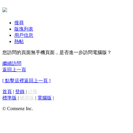
搜尋
版塊列表
用戶信息
熱帖
您訪問的頁面無手機頁面，是否進一步訪問電腦版？
繼續訪問
返回上一頁
[ 點擊這裡返回上一頁 ]
首頁
|
登錄
|
註冊
標準版
|
觸屏版
|
電腦版
|
© Comsenz Inc.