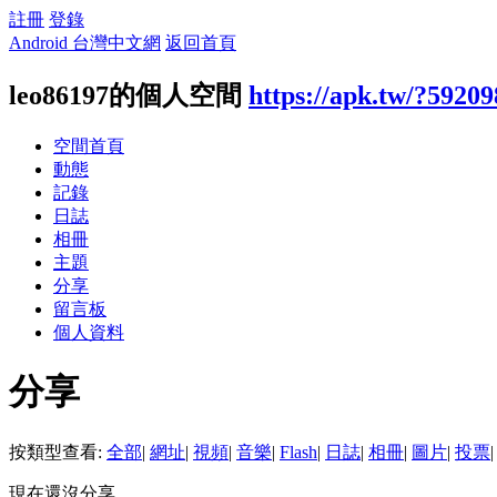
註冊
登錄
Android 台灣中文網
返回首頁
leo86197的個人空間
https://apk.tw/?59209
空間首頁
動態
記錄
日誌
相冊
主題
分享
留言板
個人資料
分享
按類型查看:
全部
|
網址
|
視頻
|
音樂
|
Flash
|
日誌
|
相冊
|
圖片
|
投票
|
現在還沒分享