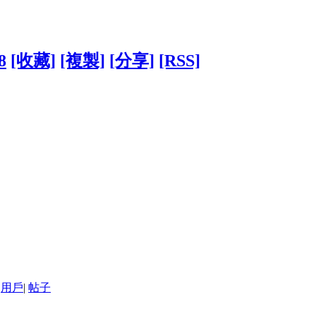
8
[收藏]
[複製]
[分享]
[RSS]
用戶
|
帖子