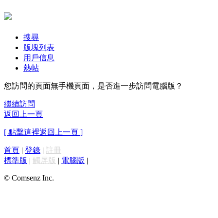
搜尋
版塊列表
用戶信息
熱帖
您訪問的頁面無手機頁面，是否進一步訪問電腦版？
繼續訪問
返回上一頁
[ 點擊這裡返回上一頁 ]
首頁
|
登錄
|
註冊
標準版
|
觸屏版
|
電腦版
|
© Comsenz Inc.