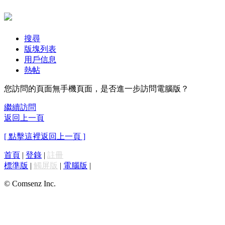
搜尋
版塊列表
用戶信息
熱帖
您訪問的頁面無手機頁面，是否進一步訪問電腦版？
繼續訪問
返回上一頁
[ 點擊這裡返回上一頁 ]
首頁
|
登錄
|
註冊
標準版
|
觸屏版
|
電腦版
|
© Comsenz Inc.