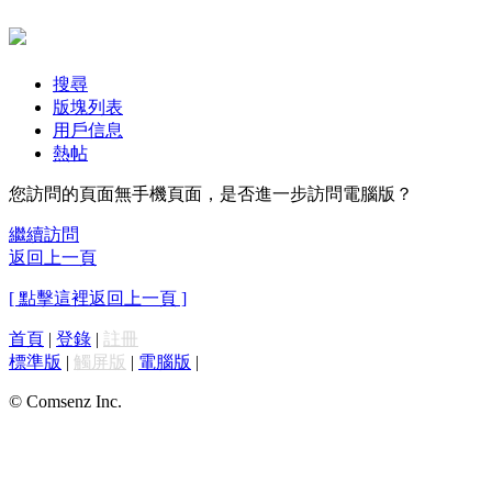
搜尋
版塊列表
用戶信息
熱帖
您訪問的頁面無手機頁面，是否進一步訪問電腦版？
繼續訪問
返回上一頁
[ 點擊這裡返回上一頁 ]
首頁
|
登錄
|
註冊
標準版
|
觸屏版
|
電腦版
|
© Comsenz Inc.