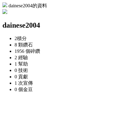
dainese2004的資料
dainese2004
2
積分
8 顆
鑽石
1956 個
碎鑽
2
經驗
1
幫助
0
技術
0
貢獻
1 次
宣傳
0 個
金豆