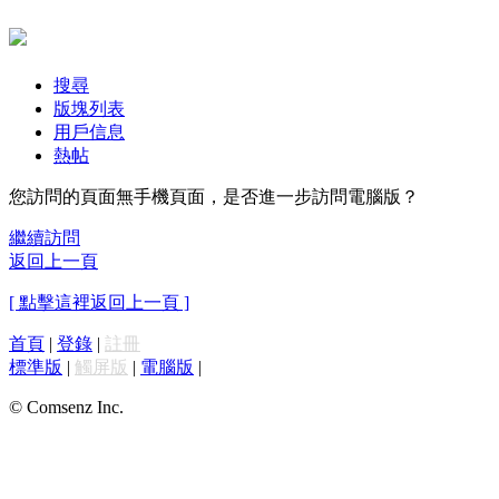
搜尋
版塊列表
用戶信息
熱帖
您訪問的頁面無手機頁面，是否進一步訪問電腦版？
繼續訪問
返回上一頁
[ 點擊這裡返回上一頁 ]
首頁
|
登錄
|
註冊
標準版
|
觸屏版
|
電腦版
|
© Comsenz Inc.