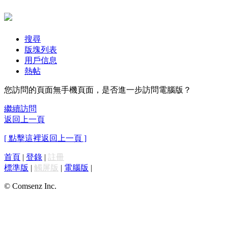
搜尋
版塊列表
用戶信息
熱帖
您訪問的頁面無手機頁面，是否進一步訪問電腦版？
繼續訪問
返回上一頁
[ 點擊這裡返回上一頁 ]
首頁
|
登錄
|
註冊
標準版
|
觸屏版
|
電腦版
|
© Comsenz Inc.