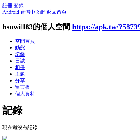
註冊
登錄
Android 台灣中文網
返回首頁
hsuwill83的個人空間
https://apk.tw/?5873
空間首頁
動態
記錄
日誌
相冊
主題
分享
留言板
個人資料
記錄
現在還沒有記錄