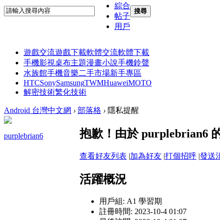
綜合
搜尋
帖子
用戶
遊戲交流
遊戲下載
軟體交流
軟體下載
手機影視
桌布主題
漫畫小說
手機鈴聲
水族館
手機音樂
二手市場
新手專區
HTC
Sony
Samsung
TWM
Huawei
MOTO
解密技術
繁化技術
Android 台灣中文網
›
部落格
›
隱私提醒
抱歉！由於 purplebri
purplebrian6
查看好友列表
|
加為好友
|
打個招呼
|
發送
活躍概況
用戶組:
A1 學習期
註冊時間: 2023-10-4 01:07