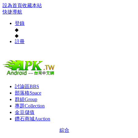
設為首頁
收藏本站
快捷導航
登錄
◆
◆
註冊
討論區
BBS
部落格
Space
群組
Group
專題
Collection
金豆儲值
鑽石商城
Auction
綜合