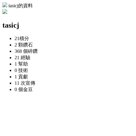
tasicj的資料
tasicj
21
積分
2 顆
鑽石
368 個
碎鑽
21
經驗
1
幫助
0
技術
1
貢獻
11 次
宣傳
0 個
金豆