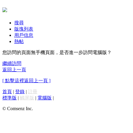
搜尋
版塊列表
用戶信息
熱帖
您訪問的頁面無手機頁面，是否進一步訪問電腦版？
繼續訪問
返回上一頁
[ 點擊這裡返回上一頁 ]
首頁
|
登錄
|
註冊
標準版
|
觸屏版
|
電腦版
|
© Comsenz Inc.