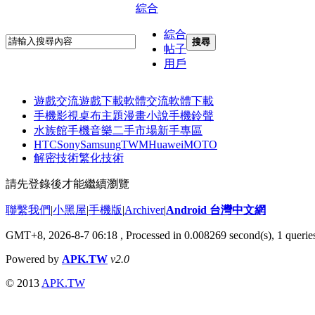
綜合
綜合
搜尋
帖子
用戶
遊戲交流
遊戲下載
軟體交流
軟體下載
手機影視
桌布主題
漫畫小說
手機鈴聲
水族館
手機音樂
二手市場
新手專區
HTC
Sony
Samsung
TWM
Huawei
MOTO
解密技術
繁化技術
請先登錄後才能繼續瀏覽
聯繫我們
|
小黑屋
|
手機版
|
Archiver
|
Android 台灣中文網
GMT+8, 2026-8-7 06:18
, Processed in 0.008269 second(s), 1 quer
Powered by
APK.TW
v2.0
© 2013
APK.TW