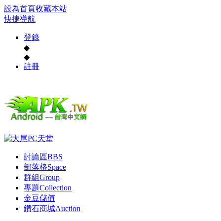
設為首頁
收藏本站
快捷導航
登錄
◆
◆
註冊
討論區
BBS
部落格
Space
群組
Group
專題
Collection
金豆儲值
鑽石商城
Auction