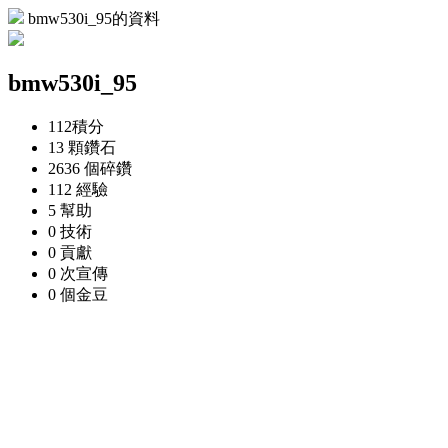
bmw530i_95的資料
bmw530i_95
112
積分
13 顆
鑽石
2636 個
碎鑽
112
經驗
5
幫助
0
技術
0
貢獻
0 次
宣傳
0 個
金豆