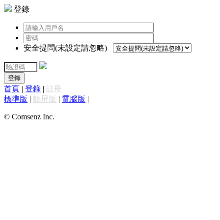
登錄
安全提問(未設定請忽略)
登錄
首頁
|
登錄
|
註冊
標準版
|
觸屏版
|
電腦版
|
© Comsenz Inc.