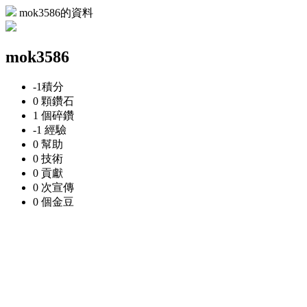
mok3586的資料
mok3586
-1
積分
0 顆
鑽石
1 個
碎鑽
-1
經驗
0
幫助
0
技術
0
貢獻
0 次
宣傳
0 個
金豆