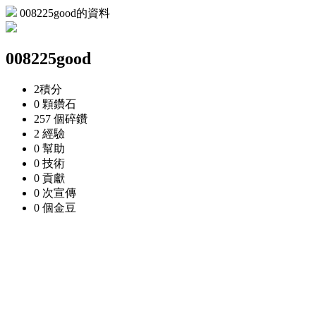
008225good的資料
008225good
2
積分
0 顆
鑽石
257 個
碎鑽
2
經驗
0
幫助
0
技術
0
貢獻
0 次
宣傳
0 個
金豆