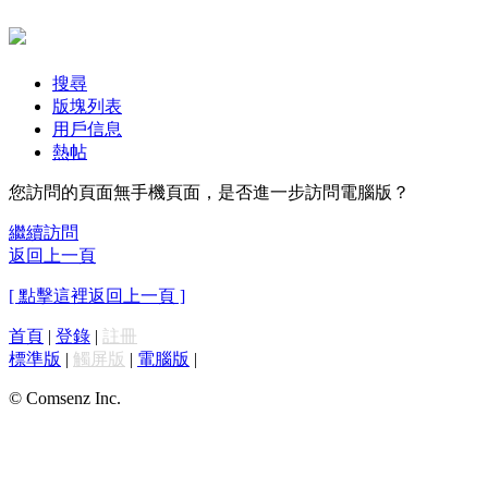
搜尋
版塊列表
用戶信息
熱帖
您訪問的頁面無手機頁面，是否進一步訪問電腦版？
繼續訪問
返回上一頁
[ 點擊這裡返回上一頁 ]
首頁
|
登錄
|
註冊
標準版
|
觸屏版
|
電腦版
|
© Comsenz Inc.