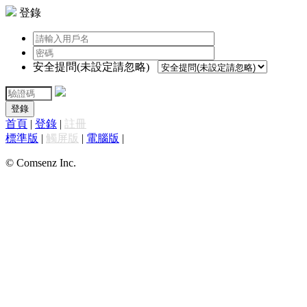
登錄
安全提問(未設定請忽略)
登錄
首頁
|
登錄
|
註冊
標準版
|
觸屏版
|
電腦版
|
© Comsenz Inc.