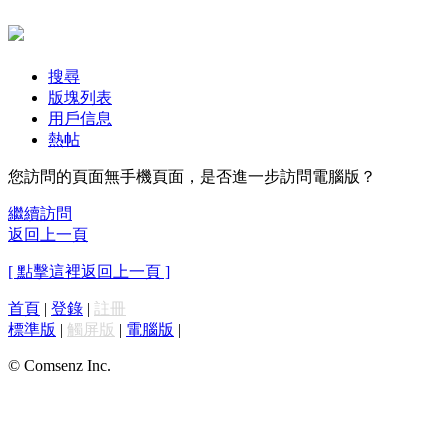
搜尋
版塊列表
用戶信息
熱帖
您訪問的頁面無手機頁面，是否進一步訪問電腦版？
繼續訪問
返回上一頁
[ 點擊這裡返回上一頁 ]
首頁
|
登錄
|
註冊
標準版
|
觸屏版
|
電腦版
|
© Comsenz Inc.