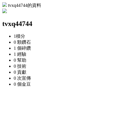
tvxq44744的資料
tvxq44744
1
積分
0 顆
鑽石
1 個
碎鑽
1
經驗
0
幫助
0
技術
0
貢獻
0 次
宣傳
0 個
金豆