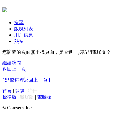
搜尋
版塊列表
用戶信息
熱帖
您訪問的頁面無手機頁面，是否進一步訪問電腦版？
繼續訪問
返回上一頁
[ 點擊這裡返回上一頁 ]
首頁
|
登錄
|
註冊
標準版
|
觸屏版
|
電腦版
|
© Comsenz Inc.