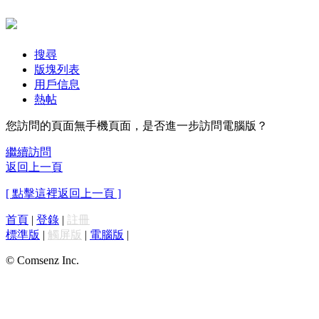
搜尋
版塊列表
用戶信息
熱帖
您訪問的頁面無手機頁面，是否進一步訪問電腦版？
繼續訪問
返回上一頁
[ 點擊這裡返回上一頁 ]
首頁
|
登錄
|
註冊
標準版
|
觸屏版
|
電腦版
|
© Comsenz Inc.