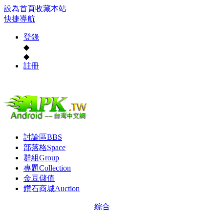
設為首頁
收藏本站
快捷導航
登錄
◆
◆
註冊
討論區
BBS
部落格
Space
群組
Group
專題
Collection
金豆儲值
鑽石商城
Auction
綜合