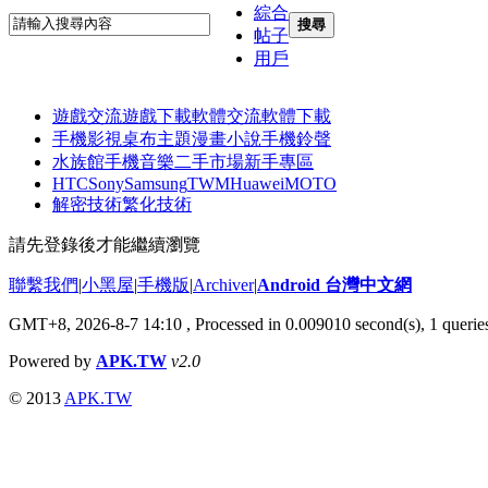
綜合
搜尋
帖子
用戶
遊戲交流
遊戲下載
軟體交流
軟體下載
手機影視
桌布主題
漫畫小說
手機鈴聲
水族館
手機音樂
二手市場
新手專區
HTC
Sony
Samsung
TWM
Huawei
MOTO
解密技術
繁化技術
請先登錄後才能繼續瀏覽
聯繫我們
|
小黑屋
|
手機版
|
Archiver
|
Android 台灣中文網
GMT+8, 2026-8-7 14:10
, Processed in 0.009010 second(s), 1 quer
Powered by
APK.TW
v2.0
© 2013
APK.TW