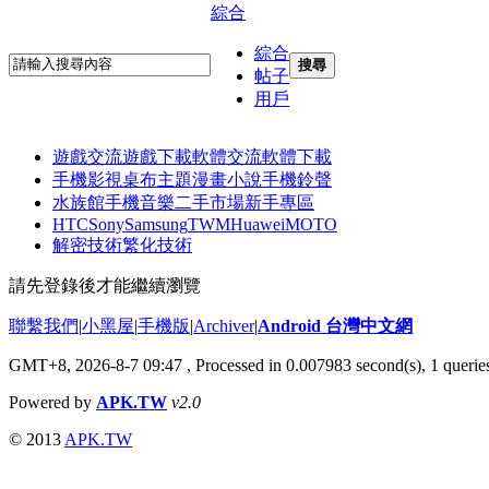
綜合
綜合
搜尋
帖子
用戶
遊戲交流
遊戲下載
軟體交流
軟體下載
手機影視
桌布主題
漫畫小說
手機鈴聲
水族館
手機音樂
二手市場
新手專區
HTC
Sony
Samsung
TWM
Huawei
MOTO
解密技術
繁化技術
請先登錄後才能繼續瀏覽
聯繫我們
|
小黑屋
|
手機版
|
Archiver
|
Android 台灣中文網
GMT+8, 2026-8-7 09:47
, Processed in 0.007983 second(s), 1 quer
Powered by
APK.TW
v2.0
© 2013
APK.TW