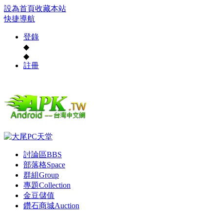
設為首頁
收藏本站
快捷導航
登錄
◆
◆
註冊
討論區
BBS
部落格
Space
群組
Group
專題
Collection
金豆儲值
鑽石商城
Auction