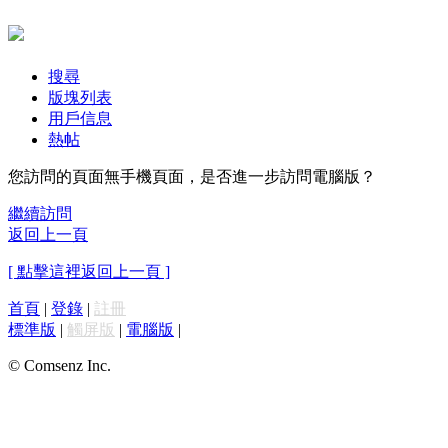
搜尋
版塊列表
用戶信息
熱帖
您訪問的頁面無手機頁面，是否進一步訪問電腦版？
繼續訪問
返回上一頁
[ 點擊這裡返回上一頁 ]
首頁
|
登錄
|
註冊
標準版
|
觸屏版
|
電腦版
|
© Comsenz Inc.