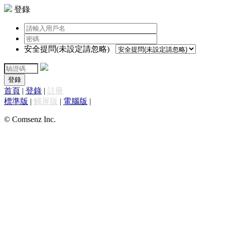
登錄
安全提問(未設定請忽略)
登錄
首頁
|
登錄
|
註冊
標準版
|
觸屏版
|
電腦版
|
© Comsenz Inc.