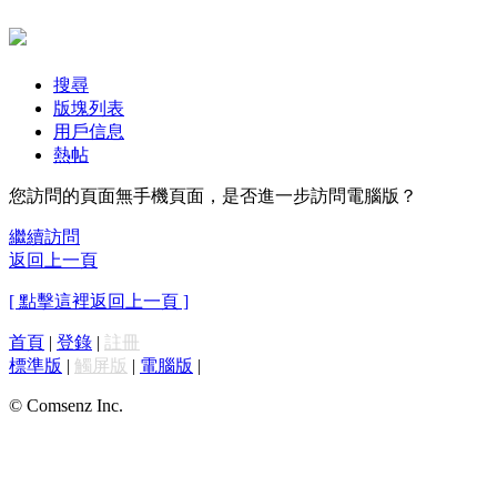
搜尋
版塊列表
用戶信息
熱帖
您訪問的頁面無手機頁面，是否進一步訪問電腦版？
繼續訪問
返回上一頁
[ 點擊這裡返回上一頁 ]
首頁
|
登錄
|
註冊
標準版
|
觸屏版
|
電腦版
|
© Comsenz Inc.