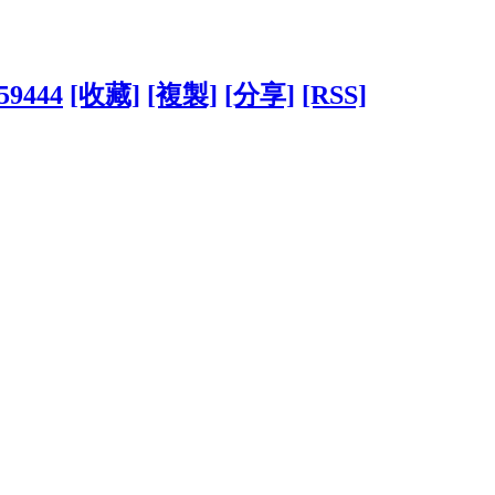
759444
[收藏]
[複製]
[分享]
[RSS]