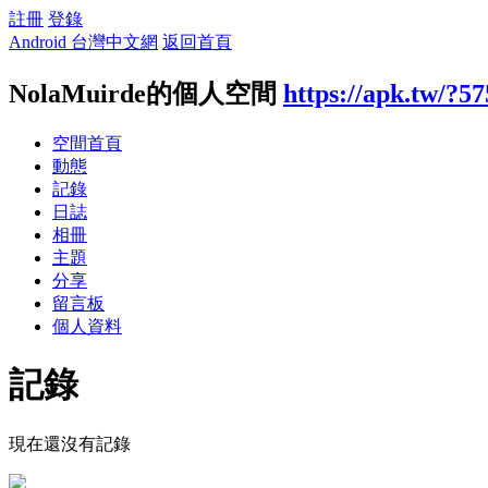
註冊
登錄
Android 台灣中文網
返回首頁
NolaMuirde的個人空間
https://apk.tw/?5
空間首頁
動態
記錄
日誌
相冊
主題
分享
留言板
個人資料
記錄
現在還沒有記錄