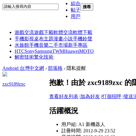
綜合
搜尋
帖子
用戶
遊戲交流
遊戲下載
軟體交流
軟體下載
手機影視
桌布主題
漫畫小說
手機鈴聲
水族館
手機音樂
二手市場
新手專區
HTC
Sony
Samsung
TWM
Huawei
MOTO
解密技術
繁化技術
Android 台灣中文網
›
部落格
›
隱私提醒
抱歉！由於 zxc9189zx
zxc9189zxc
查看好友列表
|
加為好友
|
打個招呼
|
發送
活躍概況
用戶組:
A1 新機器人
註冊時間: 2012-9-29 23:52