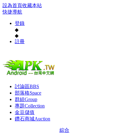
設為首頁
收藏本站
快捷導航
登錄
◆
◆
註冊
討論區
BBS
部落格
Space
群組
Group
專題
Collection
金豆儲值
鑽石商城
Auction
綜合