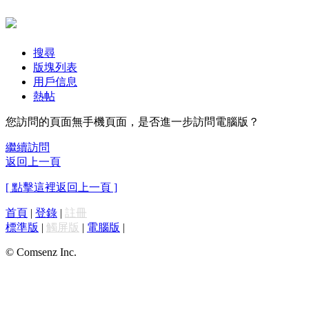
搜尋
版塊列表
用戶信息
熱帖
您訪問的頁面無手機頁面，是否進一步訪問電腦版？
繼續訪問
返回上一頁
[ 點擊這裡返回上一頁 ]
首頁
|
登錄
|
註冊
標準版
|
觸屏版
|
電腦版
|
© Comsenz Inc.