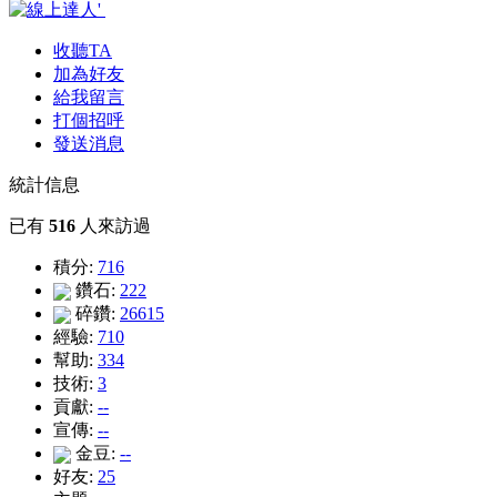
收聽TA
加為好友
給我留言
打個招呼
發送消息
統計信息
已有
516
人來訪過
積分:
716
鑽石:
222
碎鑽:
26615
經驗:
710
幫助:
334
技術:
3
貢獻:
--
宣傳:
--
金豆:
--
好友:
25