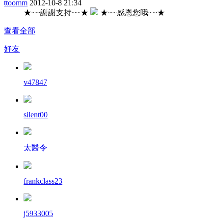
ttoomm
2012-10-8 21:34
★~~謝謝支持~~★
★~~感恩您哦~~★
查看全部
好友
v47847
silent00
太醫令
frankclass23
j5933005