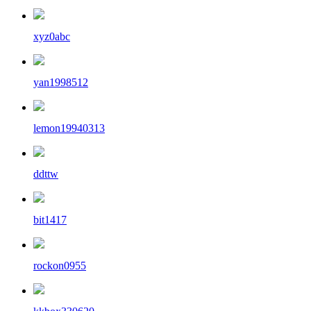
xyz0abc
yan1998512
lemon19940313
ddttw
bit1417
rockon0955