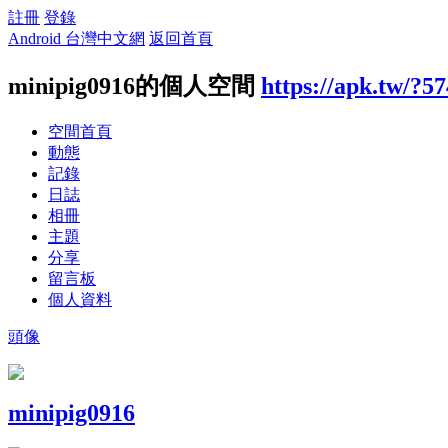
註冊
登錄
Android 台灣中文網
返回首頁
minipig0916的個人空間
https://apk.tw/?5
空間首頁
動態
記錄
日誌
相冊
主題
分享
留言板
個人資料
頭像
minipig0916