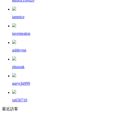
kkbox330620
iamnice
tavemealon
ashleyng
plusoak
garychi999
ss650710
最近訪客