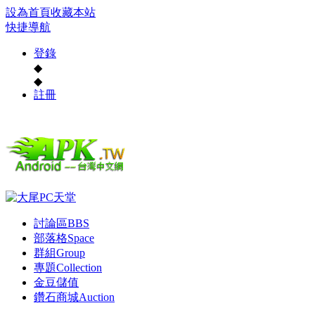
設為首頁
收藏本站
快捷導航
登錄
◆
◆
註冊
討論區
BBS
部落格
Space
群組
Group
專題
Collection
金豆儲值
鑽石商城
Auction