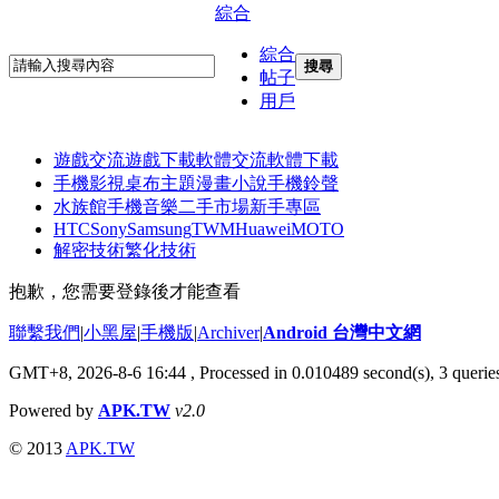
綜合
綜合
搜尋
帖子
用戶
遊戲交流
遊戲下載
軟體交流
軟體下載
手機影視
桌布主題
漫畫小說
手機鈴聲
水族館
手機音樂
二手市場
新手專區
HTC
Sony
Samsung
TWM
Huawei
MOTO
解密技術
繁化技術
抱歉，您需要登錄後才能查看
聯繫我們
|
小黑屋
|
手機版
|
Archiver
|
Android 台灣中文網
GMT+8, 2026-8-6 16:44
, Processed in 0.010489 second(s), 3 quer
Powered by
APK.TW
v2.0
© 2013
APK.TW