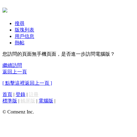
搜尋
版塊列表
用戶信息
熱帖
您訪問的頁面無手機頁面，是否進一步訪問電腦版？
繼續訪問
返回上一頁
[ 點擊這裡返回上一頁 ]
首頁
|
登錄
|
註冊
標準版
|
觸屏版
|
電腦版
|
© Comsenz Inc.