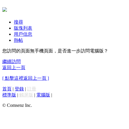
搜尋
版塊列表
用戶信息
熱帖
您訪問的頁面無手機頁面，是否進一步訪問電腦版？
繼續訪問
返回上一頁
[ 點擊這裡返回上一頁 ]
首頁
|
登錄
|
註冊
標準版
|
觸屏版
|
電腦版
|
© Comsenz Inc.