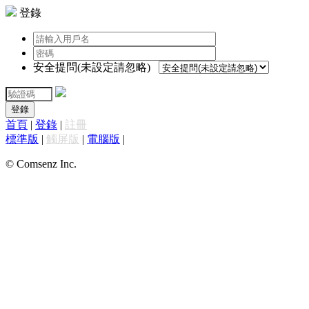
登錄
安全提問(未設定請忽略)
登錄
首頁
|
登錄
|
註冊
標準版
|
觸屏版
|
電腦版
|
© Comsenz Inc.