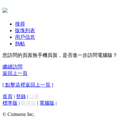
搜尋
版塊列表
用戶信息
熱帖
您訪問的頁面無手機頁面，是否進一步訪問電腦版？
繼續訪問
返回上一頁
[ 點擊這裡返回上一頁 ]
首頁
|
登錄
|
註冊
標準版
|
觸屏版
|
電腦版
|
© Comsenz Inc.