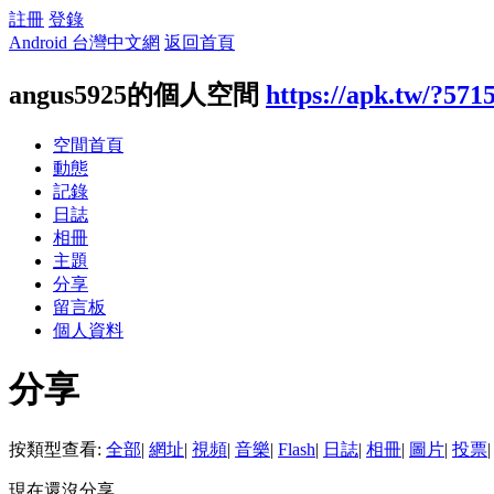
註冊
登錄
Android 台灣中文網
返回首頁
angus5925的個人空間
https://apk.tw/?571
空間首頁
動態
記錄
日誌
相冊
主題
分享
留言板
個人資料
分享
按類型查看:
全部
|
網址
|
視頻
|
音樂
|
Flash
|
日誌
|
相冊
|
圖片
|
投票
|
現在還沒分享