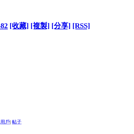
582
[收藏]
[複製]
[分享]
[RSS]
用戶
|
帖子