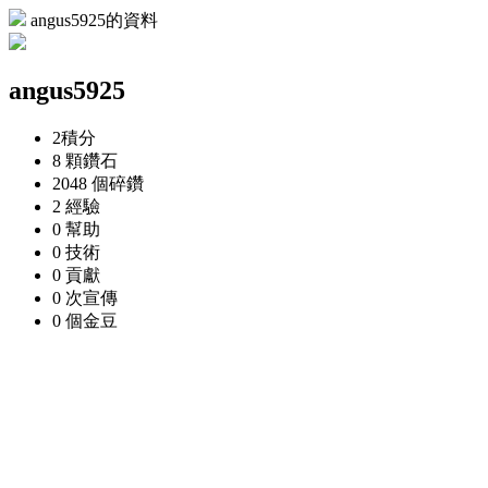
angus5925的資料
angus5925
2
積分
8 顆
鑽石
2048 個
碎鑽
2
經驗
0
幫助
0
技術
0
貢獻
0 次
宣傳
0 個
金豆