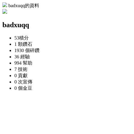
badxuqq的資料
badxuqq
53
積分
1 顆
鑽石
1930 個
碎鑽
36
經驗
994
幫助
7
技術
0
貢獻
0 次
宣傳
0 個
金豆