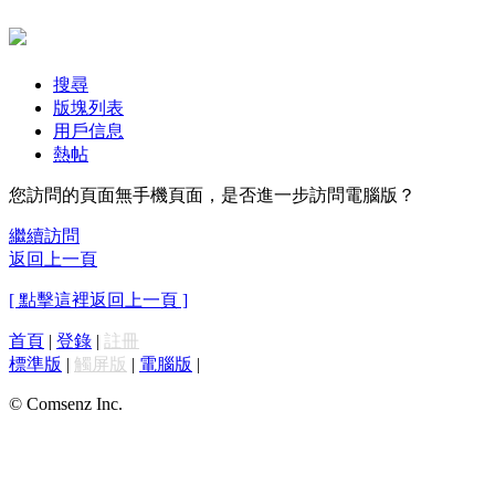
搜尋
版塊列表
用戶信息
熱帖
您訪問的頁面無手機頁面，是否進一步訪問電腦版？
繼續訪問
返回上一頁
[ 點擊這裡返回上一頁 ]
首頁
|
登錄
|
註冊
標準版
|
觸屏版
|
電腦版
|
© Comsenz Inc.