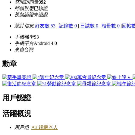
空間訪問量
392
郵箱狀態
已驗證
視頻認證
未認證
統計信息
好友數 53
|
記錄數 0
|
日誌數 0
|
相冊數 0
|
回帖數 
手機機型
S3
手機平台
Android 4.0
來自
台灣
勳章
用戶認證
活躍概況
用戶組
A3 銅機器人