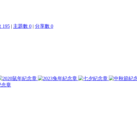
195
|
主題數 0
|
分享數 0