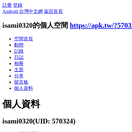
註冊
登錄
Android 台灣中文網
返回首頁
isami0320的個人空間
https://apk.tw/?570
空間首頁
動態
記錄
日誌
相冊
主題
分享
留言板
個人資料
個人資料
isami0320
(UID: 570324)