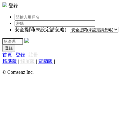
登錄
安全提問(未設定請忽略)
登錄
首頁
|
登錄
|
註冊
標準版
|
觸屏版
|
電腦版
|
© Comsenz Inc.