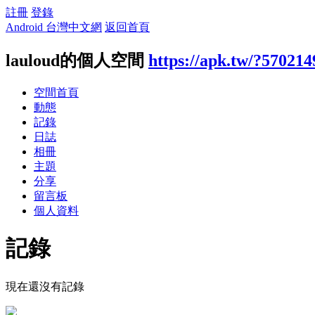
註冊
登錄
Android 台灣中文網
返回首頁
lauloud的個人空間
https://apk.tw/?570214
空間首頁
動態
記錄
日誌
相冊
主題
分享
留言板
個人資料
記錄
現在還沒有記錄