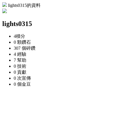
lights0315的資料
lights0315
4
積分
0 顆
鑽石
307 個
碎鑽
4
經驗
7
幫助
0
技術
0
貢獻
0 次
宣傳
0 個
金豆