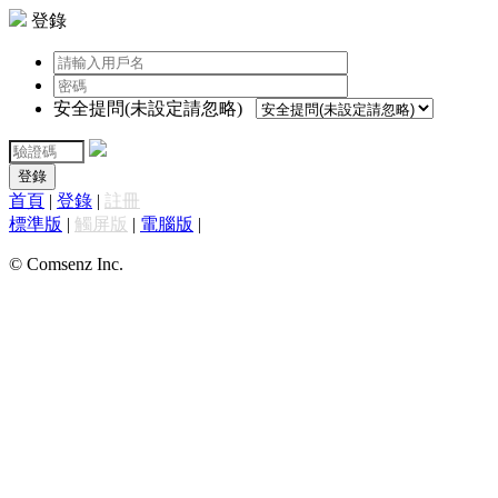
登錄
安全提問(未設定請忽略)
登錄
首頁
|
登錄
|
註冊
標準版
|
觸屏版
|
電腦版
|
© Comsenz Inc.