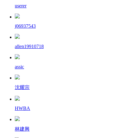
userer
j06937543
allen19910718
assic
沈耀宗
HWBA
林建興