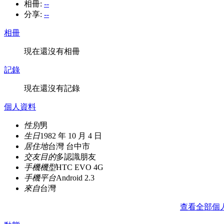
相冊:
--
分享:
--
相冊
現在還沒有相冊
記錄
現在還沒有記錄
個人資料
性別
男
生日
1982 年 10 月 4 日
居住地
台灣 台中市
交友目的
多認識朋友
手機機型
HTC EVO 4G
手機平台
Android 2.3
來自
台灣
查看全部個