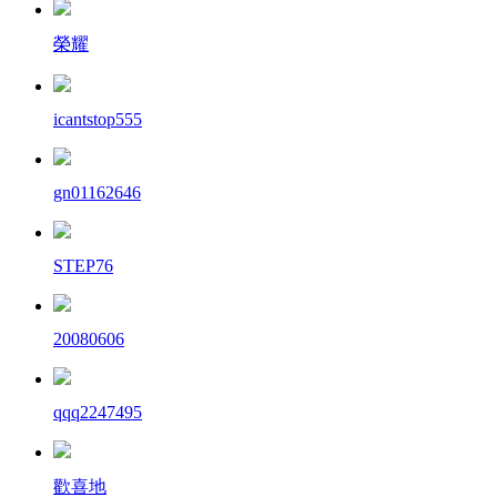
榮耀
icantstop555
gn01162646
STEP76
20080606
qqq2247495
歡喜地