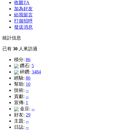
收聽TA
加為好友
給我留言
打個招呼
發送消息
統計信息
已有
30
人來訪過
積分:
86
鑽石:
5
碎鑽:
3484
經驗:
86
幫助:
10
技術:
--
貢獻:
--
宣傳:
1
金豆:
--
好友:
29
主題:
--
日誌:
--