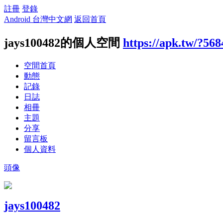
註冊
登錄
Android 台灣中文網
返回首頁
jays100482的個人空間
https://apk.tw/?56
空間首頁
動態
記錄
日誌
相冊
主題
分享
留言板
個人資料
頭像
jays100482