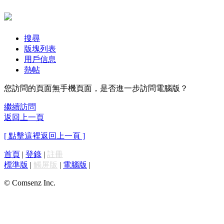
搜尋
版塊列表
用戶信息
熱帖
您訪問的頁面無手機頁面，是否進一步訪問電腦版？
繼續訪問
返回上一頁
[ 點擊這裡返回上一頁 ]
首頁
|
登錄
|
註冊
標準版
|
觸屏版
|
電腦版
|
© Comsenz Inc.