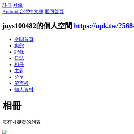
註冊
登錄
Android 台灣中文網
返回首頁
jays100482的個人空間
https://apk.tw/?56
空間首頁
動態
記錄
日誌
相冊
主題
分享
留言板
個人資料
相冊
沒有可瀏覽的列表