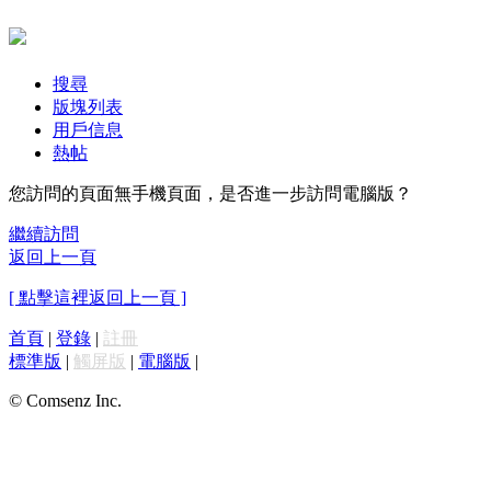
搜尋
版塊列表
用戶信息
熱帖
您訪問的頁面無手機頁面，是否進一步訪問電腦版？
繼續訪問
返回上一頁
[ 點擊這裡返回上一頁 ]
首頁
|
登錄
|
註冊
標準版
|
觸屏版
|
電腦版
|
© Comsenz Inc.